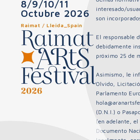
8/9/10/11
interesado/usuar
Octubre 2026
son incorporado
Raimat / Lleida_Spain
El responsable 
debidamente ins
próximo 25 de m
Asimismo, le in
Olvido, Licitaci
Parlamento Euro
hola@aranartsfe
(D.N.I.) o Pasap
(en adelante, e
Documento Nacion