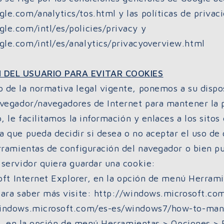
le.com/analytics/tos.html y las políticas de privac
le.com/intl/es/policies/privacy y
le.com/intl/es/analytics/privacyoverview.html
 DEL USUARIO PARA EVITAR COOKIES
 de la normativa legal vigente, ponemos a su dispos
avegador/navegadores de Internet para mantener la p
o, le facilitamos la información y enlaces a los sitos
 que pueda decidir si desea o no aceptar el uso de 
erramientas de configuración del navegador o bien p
 servidor quiera guardar una cookie:
soft Internet Explorer, en la opción de menú Herram
Para saber más visite: http://windows.microsoft.co
windows.microsoft.com/es-es/windows7/how-to-mana
ox, en la opción de menú Herramientas > Opciones > 