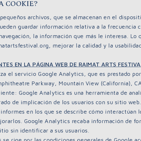
A COOKIE?
pequeños archivos, que se almacenan en el dispositi
ueden guardar información relativa a la frecuencia c
 navegación, la información que más le interesa. Lo
tartsfestival.org, mejorar la calidad y la usabilida
NTES EN LA PÁGINA WEB DE RAIMAT ARTS FESTIVA
liza el servicio Google Analytics, que es prestado por
phitheatre Parkway, Mountain View (California), CA
iente: Google Analytics es una herramienta de analí
grado de implicación de los usuarios con su sitio we
 informes en los que se describe cómo interactúan lo
jorarlos. Google Analytics recaba información de fo
tio sin identificar a sus usuarios.
 se rige por las condiciones generales de Google ac