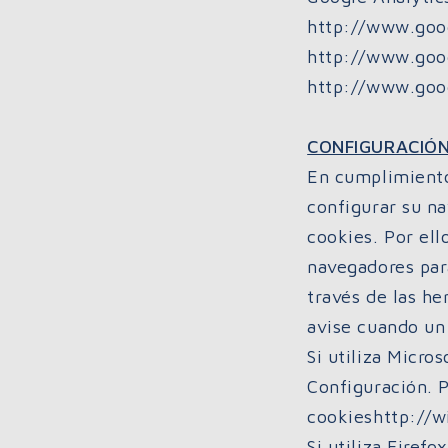
http://www.goog
http://www.goog
http://www.goog
CONFIGURACIÓN
En cumplimiento
configurar su n
cookies. Por ell
navegadores para
través de las h
avise cuando un
Si utiliza Micro
Configuración. 
cookieshttp://
Si utiliza Firef