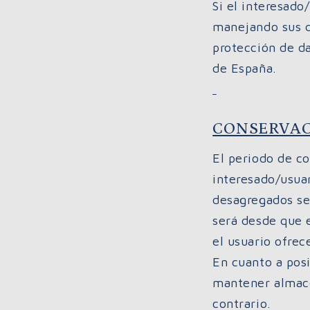
Si el interesad
manejando sus da
protección de d
de España.
CONSERVAC
El periodo de co
interesado/usuar
desagregados ser
será desde que e
el usuario ofrec
En cuanto a pos
mantener almace
contrario.