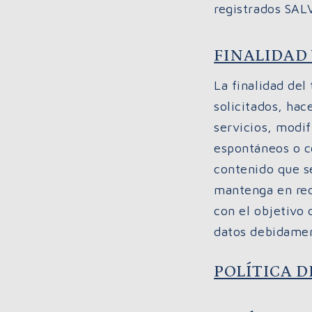
registrados SALV
FINALIDAD
La finalidad del
solicitados, hac
servicios, modi
espontáneos o c
contenido que se
mantenga en rede
con el objetivo
datos debidamen
POLÍTICA D