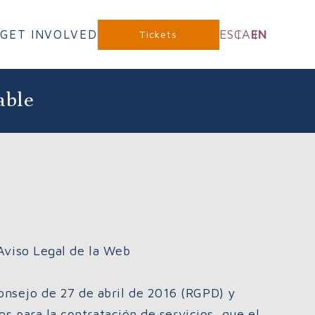
ES
CA
EN
GET INVOLVED
Tickets
able
 Aviso Legal de la Web
nsejo de 27 de abril de 2016 (RGPD) y
s para la contratación de servicios, que el